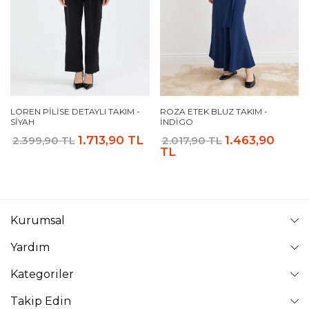
LOREN PILISE DETAYLI TAKIM -
ROZA ETEK BLUZ TAKIM -
SIYAH
İNDIGO
1.713,90 TL
1.463,90
2.399,90 TL
2.017,90 TL
TL
Kurumsal
Yardım
Kategoriler
Takip Edin