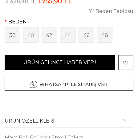
1.755,90 TL
2.420,90 TL
Beden Tablosu
BEDEN
38
40
42
44
46
48
ÜRÜN GELİNCE HABER VER !
WHATSAPP İLE SİPARİŞ VER
ÜRÜN ÖZELLİKLERİ
Maya Beli Bağcıklı Etekli Takım