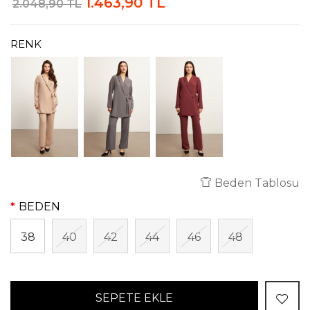
1.463,90 TL
2.048,90 TL
RENK
Beden Tablosu
BEDEN
38
40
42
44
46
48
SEPETE EKLE