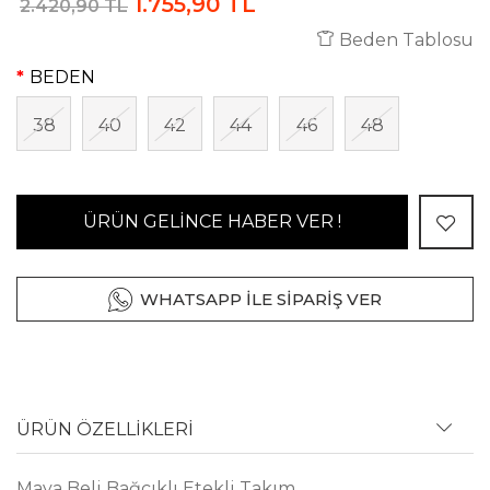
1.755,90 TL
2.420,90 TL
Beden Tablosu
BEDEN
38
40
42
44
46
48
ÜRÜN GELİNCE HABER VER !
WHATSAPP İLE SİPARİŞ VER
ÜRÜN ÖZELLİKLERİ
Maya Beli Bağcıklı Etekli Takım