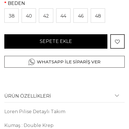
BEDEN
38
40
42
44
46
48
SEPETE EKLE
WHATSAPP İLE SİPARİŞ VER
ÜRÜN ÖZELLİKLERİ
Loren Pilise Detaylı Takım
Kumaş : Double Krep