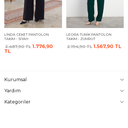
LINDA CEKET PANTOLON
LEORA TUNIK PANTOLON
TAKIM - SIYAH
TAKIM - ZÜMRÜT
1.776,90
1.567,90 TL
2.487,90 TL
2.194,90 TL
TL
Kurumsal
Yardım
Kategoriler
Takip Edin
VAVİNOR