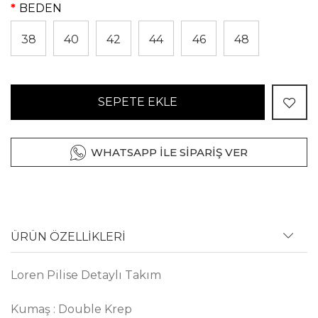
BEDEN
38
40
42
44
46
48
SEPETE EKLE
WHATSAPP İLE SİPARİŞ VER
ÜRÜN ÖZELLİKLERİ
Loren Pilise Detaylı Takım
Kumaş : Double Krep