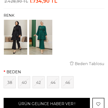
1.734,90 TL
2.428,90 TL
RENK
Beden Tablosu
BEDEN
38
40
42
44
46
ÜRÜN GELİNCE HABER VER !