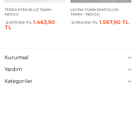
TERRA ETEK BLUZ TAKIM -
LEORA TUNIK PANTOLON
INDIGO
TAKIM - İNDIGO
1.463,90
1.567,90 TL
2.017,90 TL
2.194,90 TL
TL
Kurumsal
Yardım
Kategoriler
Takip Edin
VAVİNOR
Vavinor © 2026 - Tüm Hakları Saklıdır. Site içindeki resimler