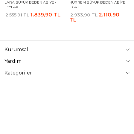
LARA BÜYÜK BEDEN ABIYE -
HÜRREM BÜYÜK BEDEN ABIYE
LEYLAK
- GRI
1.839,90 TL
2.110,90
2.555,91 TL
2.933,90 TL
TL
Kurumsal
Yardım
Kategoriler
Takip Edin
VAVİNOR
Vavinor © 2026 - Tüm Hakları Saklıdır. Site içindeki resimler
izinsiz kopyalanamaz ve yayınlanamaz.