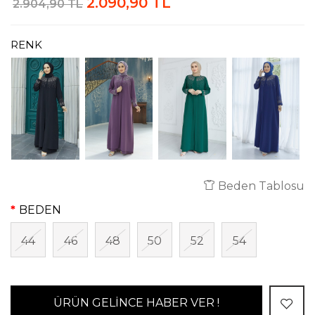
2.090,90 TL
2.904,90 TL
RENK
Beden Tablosu
BEDEN
44
46
48
50
52
54
ÜRÜN GELİNCE HABER VER !