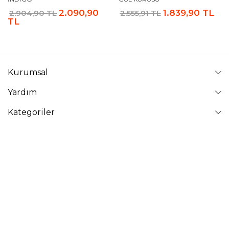
2.090,90
1.839,90 TL
2.904,90 TL
2.555,91 TL
TL
Kurumsal
Yardım
Kategoriler
Takip Edin
VAVİNOR
Vavinor © 2026 - Tüm Hakları Saklıdır. Site içindeki resimler
izinsiz kopyalanamaz ve yayınlanamaz.