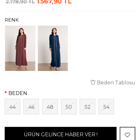
1.567,90 TL
2.178,90 TL
RENK
Beden Tablosu
BEDEN
44
46
48
50
52
54
ÜRÜN GELİNCE HABER VER !