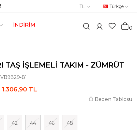
!
TL
Türkçe
İNDİRİM
0
I TAŞ İŞLEMELI TAKIM - ZÜMRÜT
:
VB9829-81
1.306,90 TL
L
Beden Tablosu
42
44
46
48