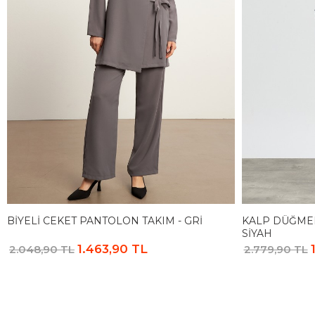
BIYELI CEKET PANTOLON TAKIM - GRI
KALP DÜĞMEL
SIYAH
1.463,90 TL
2.048,90 TL
2.779,90 TL