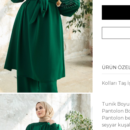
ÜRÜN ÖZEL
Kolları Taş 
Tunik Boyu 
Pantolon Bo
Pantolon bel
seyyar kuşak