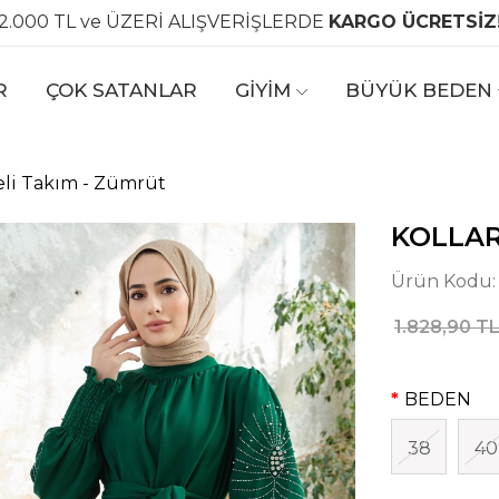
2.000 TL ve ÜZERİ ALIŞVERİŞLERDE
KARGO ÜCRETSİZ
R
ÇOK SATANLAR
GİYİM
BÜYÜK BEDEN
meli Takım - Zümrüt
KOLLAR
Ürün Kodu
1.828,90 T
BEDEN
38
40