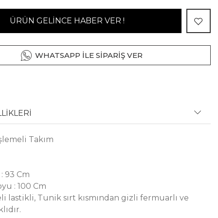
ÜRÜN GELİNCE HABER VER !
WHATSAPP İLE SİPARİŞ VER
LİKLERİ
İşlemeli Takım
: 93 Cm
yu : 100 Cm
i lastikli, Tunik sırt kısmından gizli fermuarlı ve
lıdır.