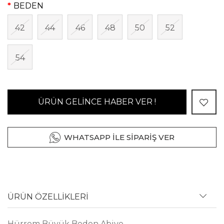
BEDEN
42
44
46
48
50
52
54
ÜRÜN GELİNCE HABER VER !
WHATSAPP İLE SİPARİŞ VER
ÜRÜN ÖZELLİKLERİ
Hürrem Büyük Beden Abiye