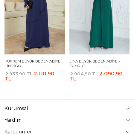
HÜRREM BÜYÜK BEDEN ABIYE
LINA BÜYÜK BEDEN ABIYE -
- İNDIGO
ZÜMRÜT
2.110,90
2.090,90
2.933,90 TL
2.904,90 TL
TL
TL
Kurumsal
Yardım
Kategoriler