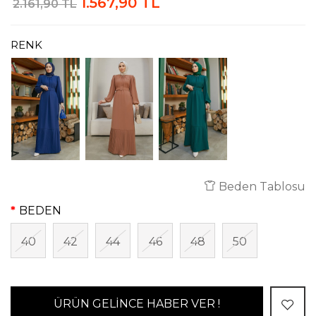
1.567,90 TL
2.161,90 TL
RENK
Beden Tablosu
BEDEN
40
42
44
46
48
50
ÜRÜN GELİNCE HABER VER !