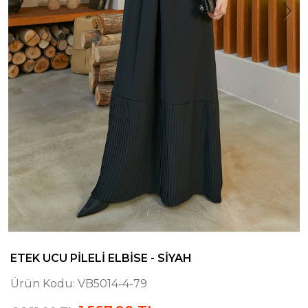
ETEK UCU PILELI ELBISE - SIYAH
Ürün Kodu:
VB5014-4-79