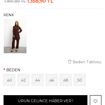
1.358,90 TL
1.901,90 TL
RENK
Beden Tablosu
BEDEN
40
42
44
46
48
50
ÜRÜN GELİNCE HABER VER !