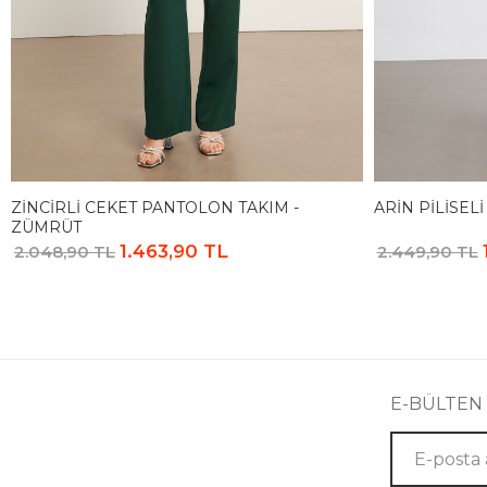
ZINCIRLI CEKET PANTOLON TAKIM -
ARIN PILISELI
ZÜMRÜT
1.463,90 TL
2.048,90 TL
2.449,90 TL
E-BÜLTEN