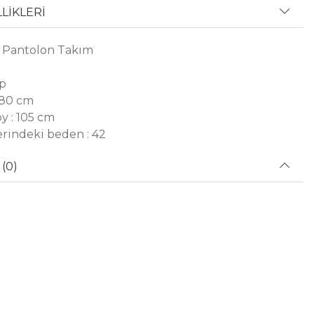
LİKLERİ
k Pantolon Takım
ep
 80 cm
y : 105 cm
rindeki beden : 42
(0)