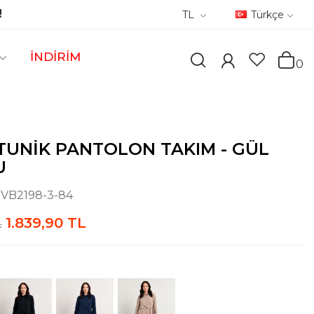
!
TL
Türkçe
İNDİRİM
0
TUNIK PANTOLON TAKIM - GÜL
U
:
VB2198-3-84
1.839,90 TL
L