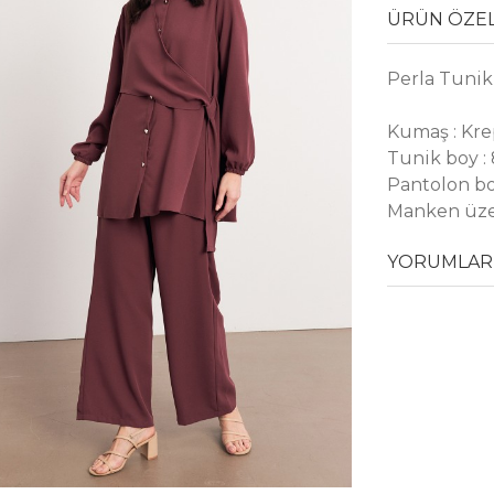
ÜRÜN ÖZEL
Perla Tuni
Kumaş : Kr
Tunik boy :
Pantolon bo
Manken üze
YORUMLAR 