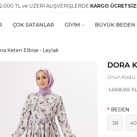
2.000 TL ve ÜZERİ ALIŞVERİŞLERDE
KARGO ÜCRETSİZ
R
ÇOK SATANLAR
GİYİM
BÜYÜK BEDEN
ra Keten Elbise - Leylak
DORA K
Ürün Kodu
1.008,90 T
BEDEN
38
40