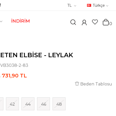
!
TL
Türkçe
İNDİRİM
0
ETEN ELBISE - LEYLAK
:
VB3038-2-83
731,90 TL
L
Beden Tablosu
42
44
46
48