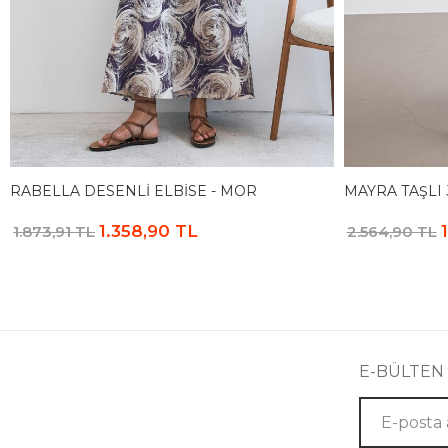
RABELLA DESENLI ELBISE - MOR
MAYRA TAŞLI 
1.358,90 TL
1.873,91 TL
2.564,90 TL
E-BÜLTEN