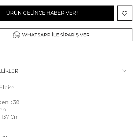
ÜRÜN GELİNCE HABER VER !
WHATSAPP İLE SİPARİŞ VER
LİKLERİ
Elbise
eni : 38
ten
 137 Cm