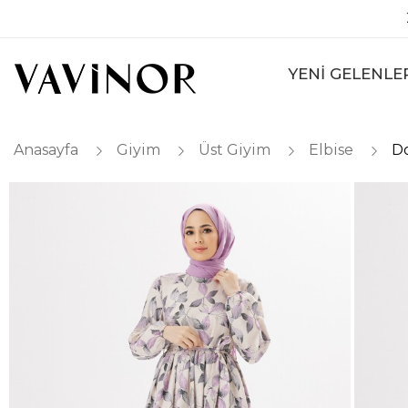
YENİ GELENLE
Anasayfa
Giyim
Üst Giyim
Elbise
Do