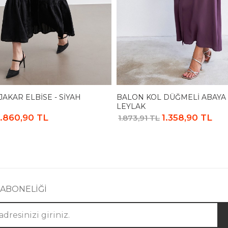
JAKAR ELBISE - SIYAH
BALON KOL DÜĞMELI ABAYA 
LEYLAK
1.860,90 TL
1.358,90 TL
1.873,91 TL
 ABONELİĞİ