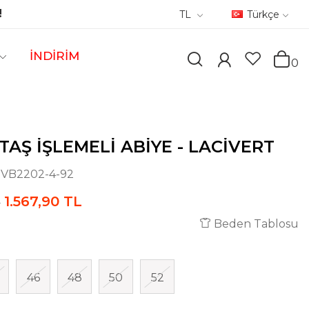
!
TL
Türkçe
İNDİRİM
0
TAŞ İŞLEMELI ABIYE - LACIVERT
:
VB2202-4-92
1.567,90 TL
L
Beden Tablosu
46
48
50
52