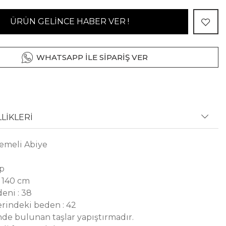
ÜRÜN GELİNCE HABER VER !
WHATSAPP İLE SİPARİŞ VER
LİKLERİ
lemeli Abiye
ep
 140 cm
eni : 38
rindeki beden : 42
de bulunan taşlar yapıştırmadır.