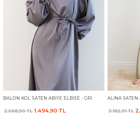
BALON KOL SATEN ABIYE ELBISE - GRI
ALINA SATEN 
1.494,90 TL
2
2.068,90 TL
3.182,91 TL