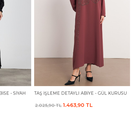
ISE - SIYAH
TAŞ İŞLEME DETAYLI ABIYE - GÜL KURUSU
1.463,90 TL
2.025,90 TL