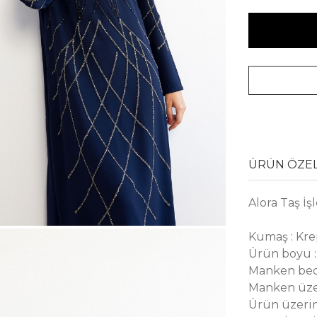
ÜRÜN ÖZEL
Alora Taş İş
Kumaş : Kr
Ürün boyu :
Manken bed
Manken üze
Ürün üzerin