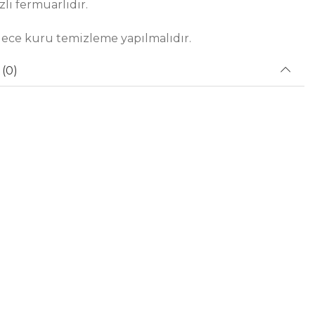
zli fermuarlıdır.
dece kuru temizleme yapılmalıdır.
(0)