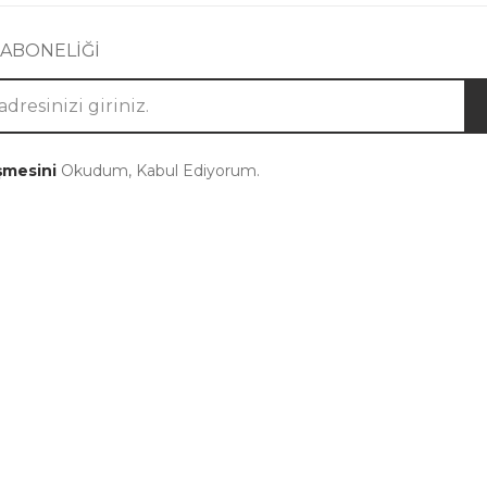
 ABONELİĞİ
şmesini
Okudum, Kabul Ediyorum.
Kategoriler
Takip Edin
Takım
Instagram
Elbise
Facebook
Abaya
Youtube
Büyük Beden
Pinterest