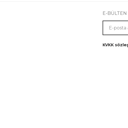
E-BÜLTEN
KVKK sözle
Kurumsal
Yardım
Hakkımızda
İletişim
Üyelik Sözleşmesi
İade Ve Değişim
Mesafeli Satış
Ödeme Seçenekleri
Sözleşmesi
Tüm Siparişlerim
Gizlilik Politikası