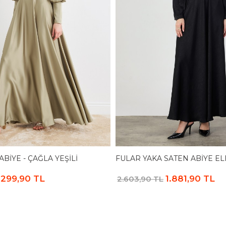
ABIYE - ÇAĞLA YEŞILI
FULAR YAKA SATEN ABIYE ELB
.299,90 TL
1.881,90 TL
2.603,90 TL