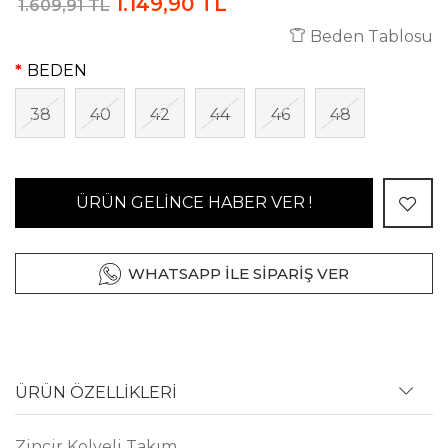
1.149,90 TL
1.609,91 TL
Beden Tablosu
BEDEN
38
40
42
44
46
48
ÜRÜN GELİNCE HABER VER !
WHATSAPP İLE SİPARİŞ VER
ÜRÜN ÖZELLİKLERİ
Zincir Kolyeli Takım