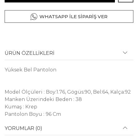
WHATSAPP İLE SİPARİŞ VER
ÜRÜN ÖZELLİKLERİ
Yüksek Bel Pantolon
Model Ölçüleri : Boy:1.76, Gögüs:90, Bel:64, Kalça:92
Manken Üzerindeki Beden : 38
Kumaş : Krep
Pantolon Boyu : 96 Cm
YORUMLAR (0)