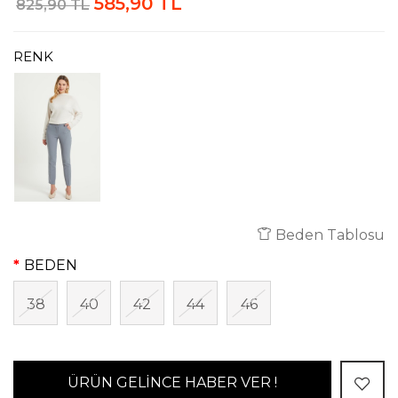
585,90 TL
825,90 TL
RENK
Beden Tablosu
BEDEN
38
40
42
44
46
ÜRÜN GELİNCE HABER VER !