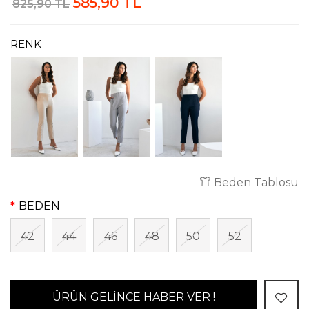
585,90 TL
825,90 TL
RENK
Beden Tablosu
BEDEN
42
44
46
48
50
52
ÜRÜN GELİNCE HABER VER !