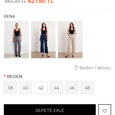
627,90 TL
884,90 TL
RENK
Beden Tablosu
BEDEN
38
40
42
44
46
48
SEPETE EKLE