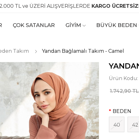
2.000 TL ve ÜZERİ ALIŞVERİŞLERDE
KARGO ÜCRETSİZ
R
ÇOK SATANLAR
GİYİM
BÜYÜK BEDEN
eden Takım
Yandan Bağlamalı Takım - Camel
YANDAN
Ürün Kodu
1.742,90 TL
BEDEN
40
42