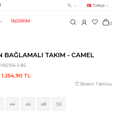
!
TL
Türkçe
İNDİRİM
0
 BAĞLAMALI TAKIM - CAMEL
:
VB2156-3-85
1.254,90 TL
Beden Tablosu
44
46
48
50