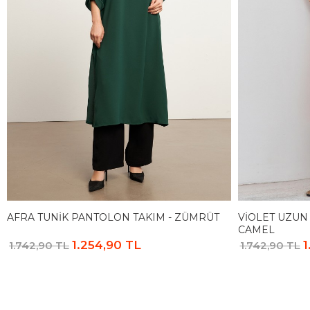
AFRA TUNIK PANTOLON TAKIM - ZÜMRÜT
VIOLET UZUN
CAMEL
1.254,90 TL
1
1.742,90 TL
1.742,90 TL