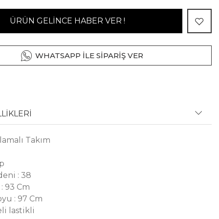
ÜRÜN GELİNCE HABER VER !
WHATSAPP İLE SİPARİŞ VER
LİKLERİ
lamalı Takım
ep
eni : 38
: 93 Cm
yu : 97 Cm
i lastikli