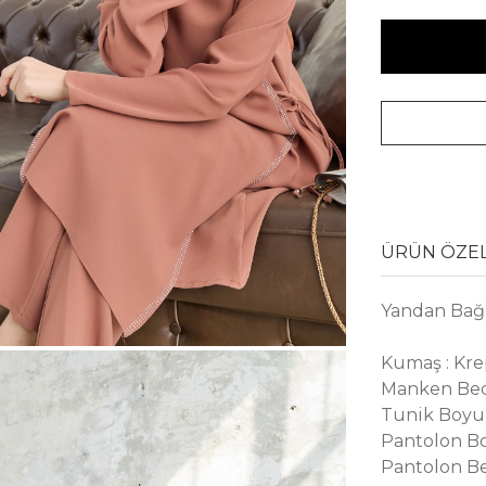
ÜRÜN ÖZEL
Yandan Bağ
Kumaş : Kr
Manken Bed
Tunik Boyu 
Pantolon Bo
Pantolon Bel