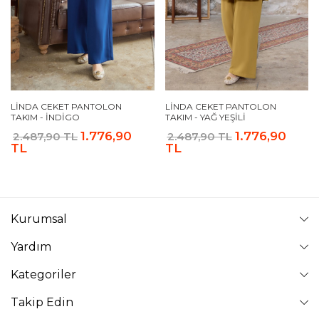
LINDA CEKET PANTOLON
LINDA CEKET PANTOLON
TAKIM - İNDIGO
TAKIM - YAĞ YEŞILI
1.776,90
1.776,90
2.487,90 TL
2.487,90 TL
TL
TL
Kurumsal
Yardım
Kategoriler
Takip Edin