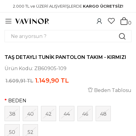
2.000 TL ve ÜZERİ ALIŞVERİŞLERDE
KARGO ÜCRETSİZ!
0
TAŞ DETAYLI TUNIK PANTOLON TAKIM - KIRMIZI
Ürün Kodu:
ZB60905-109
1.149,90 TL
1.609,91 TL
Beden Tablosu
BEDEN
38
40
42
44
46
48
50
52