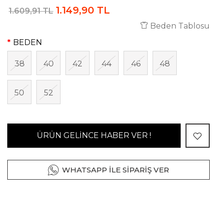
1.149,90 TL
1.609,91 TL
Beden Tablosu
BEDEN
38
40
42
44
46
48
50
52
ÜRÜN GELİNCE HABER VER !
WHATSAPP İLE SİPARİŞ VER