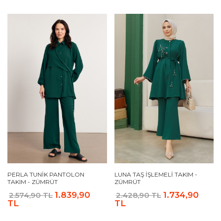
PERLA TUNIK PANTOLON
LUNA TAŞ İŞLEMELI TAKIM -
TAKIM - ZÜMRÜT
ZÜMRÜT
1.839,90
1.734,90
2.574,90 TL
2.428,90 TL
TL
TL