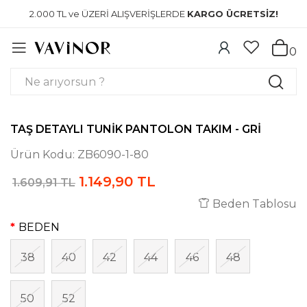
2.000 TL ve ÜZERİ ALIŞVERİŞLERDE
KARGO ÜCRETSİZ!
0
TAŞ DETAYLI TUNIK PANTOLON TAKIM - GRI
Ürün Kodu:
ZB6090-1-80
1.149,90 TL
1.609,91 TL
Beden Tablosu
BEDEN
38
40
42
44
46
48
50
52