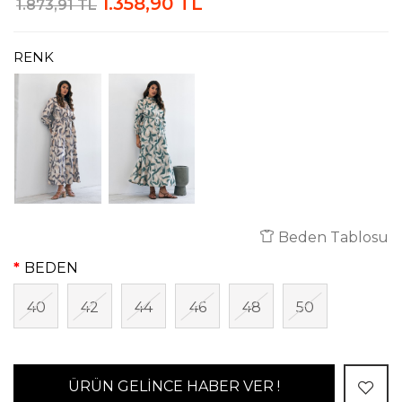
1.358,90 TL
1.873,91 TL
RENK
Beden Tablosu
BEDEN
40
42
44
46
48
50
ÜRÜN GELİNCE HABER VER !