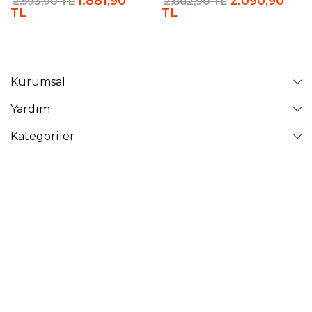
1.881,90
2.090,90
2.593,90 TL
2.882,90 TL
TL
TL
Kurumsal
Yardım
Kategoriler
Takip Edin
VAVİNOR
Vavinor © 2026 - Tüm Hakları Saklıdır. Site içindeki resimler
izinsiz kopyalanamaz ve yayınlanamaz.