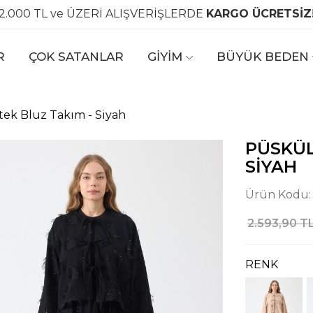
2.000 TL ve ÜZERİ ALIŞVERİŞLERDE
KARGO ÜCRETSİZ
R
ÇOK SATANLAR
GİYİM
BÜYÜK BEDEN
tek Bluz Takım - Siyah
PÜSKÜL
SIYAH
Ürün Kodu
2.593,90 T
RENK