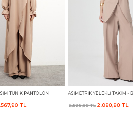
ESIM TUNIK PANTOLON
ASIMETRIK YELEKLI TAKIM - 
.567,90 TL
2.090,90 TL
2.926,90 TL