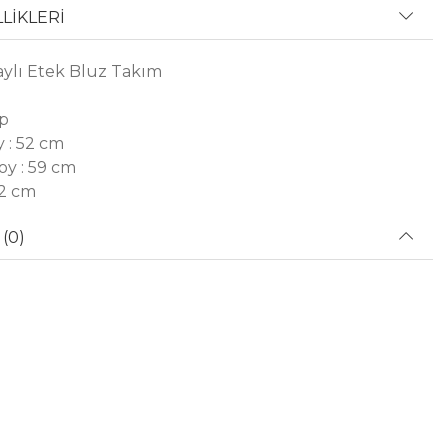
LİKLERİ
ylı Etek Bluz Takım
ep
 : 52 cm
oy : 59 cm
92 cm
(0)