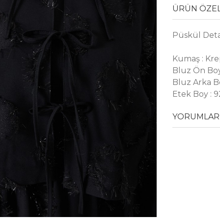
ÜRÜN ÖZEL
Püskül Deta
Kumaş : Kr
Bluz Ön Boy
Bluz Arka B
Etek Boy : 
YORUMLAR 