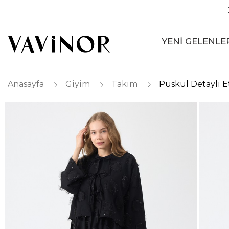
YENİ GELENLE
Anasayfa
Giyim
Takım
Püskül Detaylı E