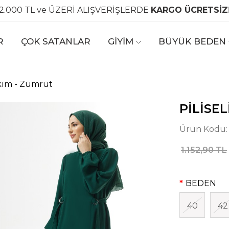
2.000 TL ve ÜZERİ ALIŞVERİŞLERDE
KARGO ÜCRETSİZ
R
ÇOK SATANLAR
GİYİM
BÜYÜK BEDEN
akım - Zümrüt
PILISEL
Ürün Kodu
1.152,90 TL
BEDEN
40
42