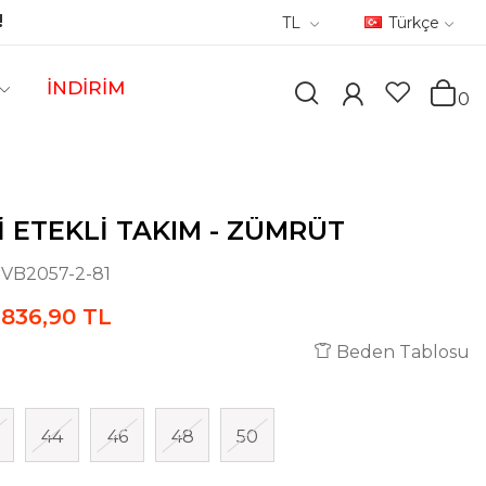
!
TL
Türkçe
İNDİRİM
0
I ETEKLI TAKIM - ZÜMRÜT
:
VB2057-2-81
836,90 TL
Beden Tablosu
44
46
48
50