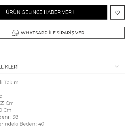
ÜRÜN GELİNCE HABER VER !
WHATSAPP İLE SİPARİŞ VER
LİKLERİ
kli Takım
ep
 65 Cm
90 Cm
eni : 38
rindeki Beden : 40