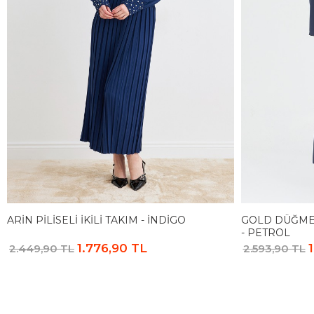
ARIN PILISELI İKILI TAKIM - İNDIGO
GOLD DÜĞME 
- PETROL
1.776,90 TL
2.449,90 TL
2.593,90 TL