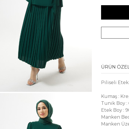
ÜRÜN ÖZEL
Piliseli Ete
Kumaş : Kr
Tunik Boy :
Etek Boy : 
Manken Bed
Manken Üze