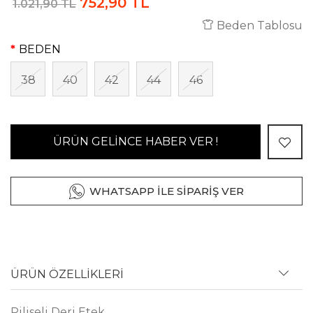
752,90 TL
1.021,90 TL
Beden Tablosu
BEDEN
38
40
42
44
46
ÜRÜN GELİNCE HABER VER !
WHATSAPP İLE SİPARİŞ VER
ÜRÜN ÖZELLİKLERİ
Piliseli Deri Etek