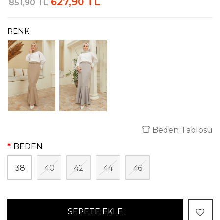
627,90 TL
851,90 TL
RENK
Beden Tablosu
BEDEN
38
40
42
44
46
SEPETE EKLE