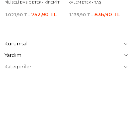
PILISELI BASIC ETEK - KIREMIT
KALEM ETEK - TAŞ
752,90 TL
836,90 TL
1.021,90 TL
1.135,90 TL
Kurumsal
Yardım
Kategoriler
Takip Edin
VAVİNOR
Vavinor © 2026 - Tüm Hakları Saklıdır. Site içindeki resimler
izinsiz kopyalanamaz ve yayınlanamaz.