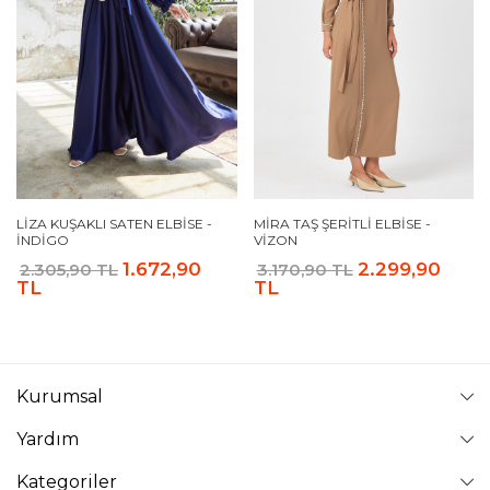
LIZA KUŞAKLI SATEN ELBISE -
MIRA TAŞ ŞERITLI ELBISE -
İNDIGO
VIZON
1.672,90
2.299,90
2.305,90 TL
3.170,90 TL
TL
TL
Kurumsal
Yardım
Kategoriler