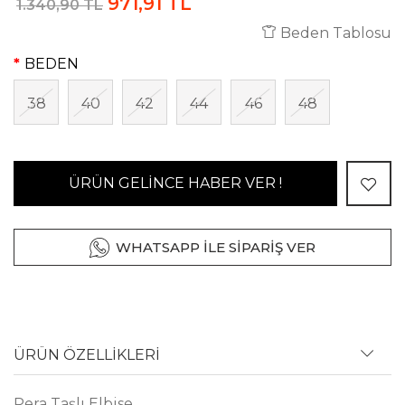
971,91 TL
1.340,90 TL
Beden Tablosu
BEDEN
38
40
42
44
46
48
ÜRÜN GELİNCE HABER VER !
WHATSAPP İLE SİPARİŞ VER
ÜRÜN ÖZELLİKLERİ
Pera Taşlı Elbise