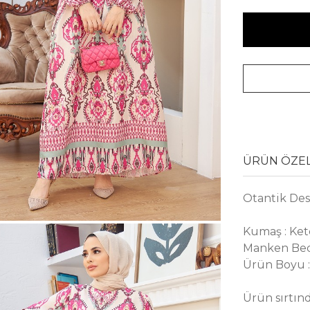
ÜRÜN ÖZEL
Otantik Des
Kumaş : Kete
Manken Bed
Ürün Boyu 
Ürün sırtınd