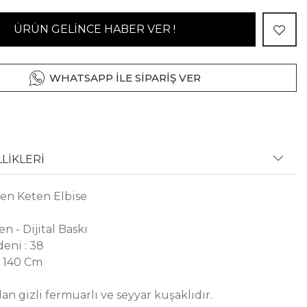
ÜRÜN GELİNCE HABER VER !
WHATSAPP İLE SİPARİŞ VER
LİKLERİ
en Keten Elbise
n - Dijital Baskı
eni : 38
: 140 Cm
an gizli fermuarlı ve seyyar kuşaklıdır.