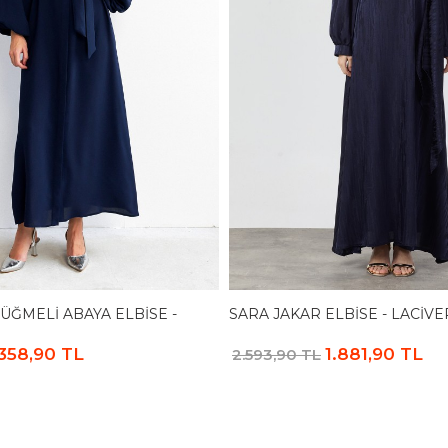
ÜĞMELI ABAYA ELBISE -
SARA JAKAR ELBISE - LACIVE
.358,90 TL
1.881,90 TL
2.593,90 TL