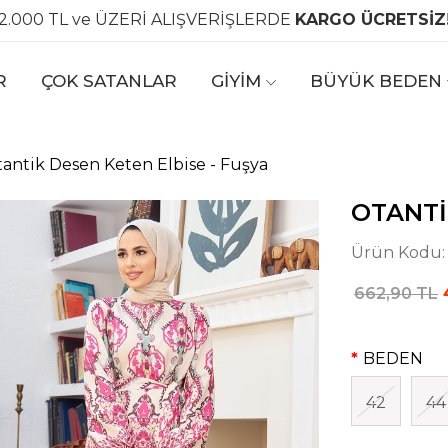
2.000 TL ve ÜZERİ ALIŞVERİŞLERDE
KARGO ÜCRETSİZ
R
ÇOK SATANLAR
GİYİM
BÜYÜK BEDEN
antik Desen Keten Elbise - Fuşya
OTANTI
Ürün Kodu
662,90 TL
BEDEN
42
44