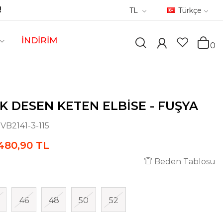
!
TL
Türkçe
İNDİRİM
0
K DESEN KETEN ELBISE - FUŞYA
:
VB2141-3-115
480,90 TL
Beden Tablosu
46
48
50
52