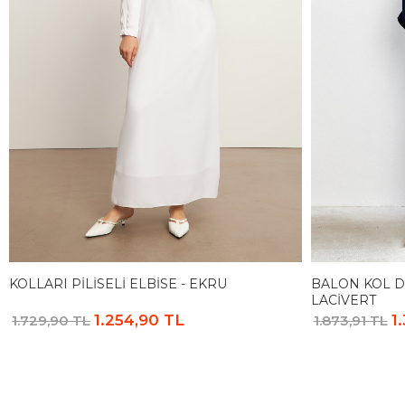
KOLLARI PILISELI ELBISE - EKRU
BALON KOL D
LACIVERT
1.254,90 TL
1
1.729,90 TL
1.873,91 TL