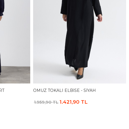
RT
OMUZ TOKALI ELBISE - SIYAH
1.421,90 TL
1.959,90 TL