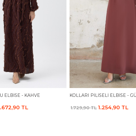
U ELBISE - KAHVE
KOLLARI PILISELI ELBISE - 
1.672,90 TL
1.254,90 TL
1.729,90 TL