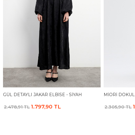
GÜL DETAYLI JAKAR ELBISE - SIYAH
MIORI DOKUL
1.797,90 TL
2.478,91 TL
2.305,90 TL