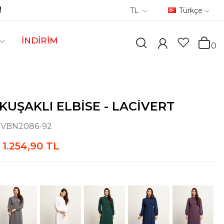
!
TL
Türkçe
İNDİRİM
0
KUŞAKLI ELBISE - LACIVERT
:
VBN2086-92
1.254,90 TL