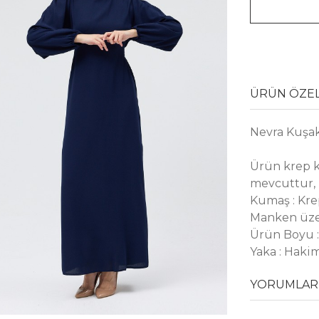
ÜRÜN ÖZEL
Nevra Kuşak
Ürün krep k
mevcuttur, K
Kumaş : Kr
Manken üze
Ürün Boyu :
Yaka : Haki
YORUMLAR 