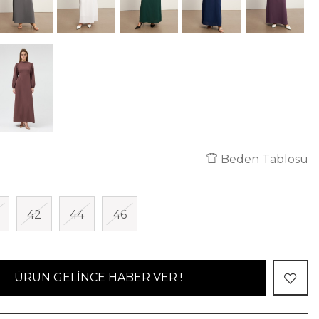
Beden Tablosu
42
44
46
ÜRÜN GELİNCE HABER VER !