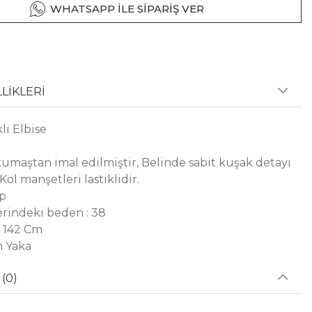
WHATSAPP İLE SİPARİŞ VER
LİKLERİ
lı Elbise
umaştan imal edilmiştir, Belinde sabit kuşak detayı
ol manşetleri lastiklidir.
ep
rindeki beden : 38
 142 Cm
m Yaka
(0)