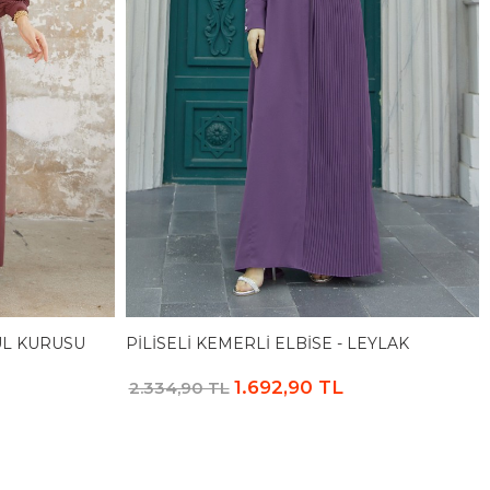
GÜL KURUSU
PILISELI KEMERLI ELBISE - LEYLAK
1.692,90 TL
2.334,90 TL