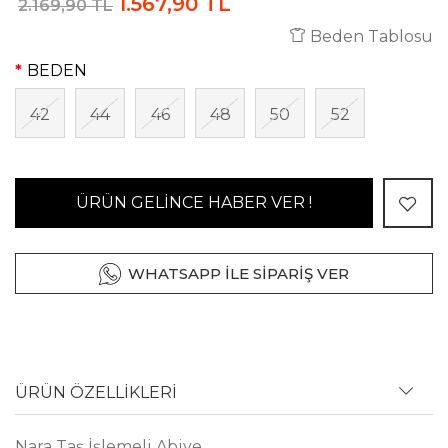
1.567,90 TL
2.169,90 TL
Beden Tablosu
BEDEN
42
44
46
48
50
52
ÜRÜN GELİNCE HABER VER !
WHATSAPP İLE SİPARİŞ VER
ÜRÜN ÖZELLİKLERİ
Nara Taş İşlemeli Abiye