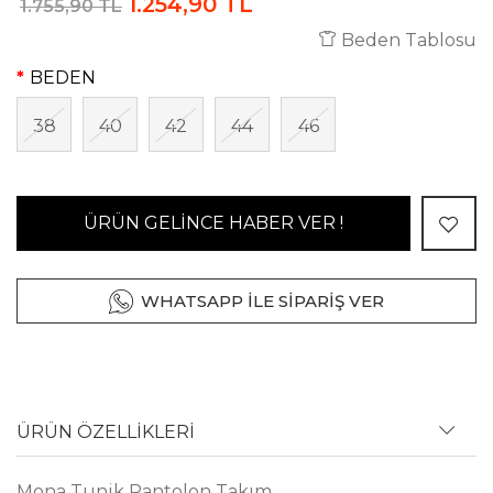
1.254,90 TL
1.755,90 TL
Beden Tablosu
BEDEN
38
40
42
44
46
ÜRÜN GELİNCE HABER VER !
WHATSAPP İLE SİPARİŞ VER
ÜRÜN ÖZELLİKLERİ
Mona Tunik Pantolon Takım