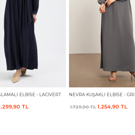
LAMALI ELBISE - LACIVERT
NEVRA KUŞAKLI ELBISE - GRI
.299,90 TL
1.254,90 TL
1.729,90 TL