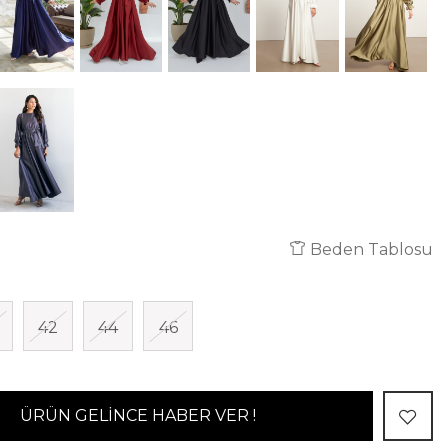
Beden Tablosu
42
44
46
ÜRÜN GELİNCE HABER VER !