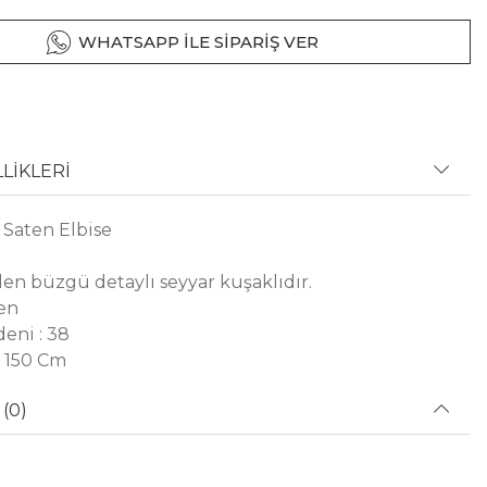
WHATSAPP İLE SİPARİŞ VER
LİKLERİ
 Saten Elbise
en büzgü detaylı seyyar kuşaklıdır.
en
eni : 38
 150 Cm
(0)