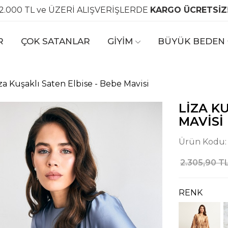
2.000 TL ve ÜZERİ ALIŞVERİŞLERDE
KARGO ÜCRETSİZ
R
ÇOK SATANLAR
GİYİM
BÜYÜK BEDEN
za Kuşaklı Saten Elbise - Bebe Mavisi
LIZA K
MAVISI
Ürün Kodu
2.305,90 T
RENK