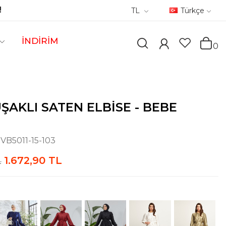
!
TL
Türkçe
İNDİRİM
0
UŞAKLI SATEN ELBISE - BEBE
:
VB5011-15-103
1.672,90 TL
L