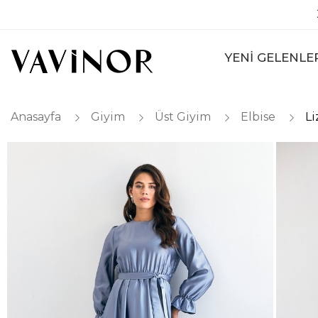
YENİ GELENLE
Anasayfa
Giyim
Üst Giyim
Elbise
Li