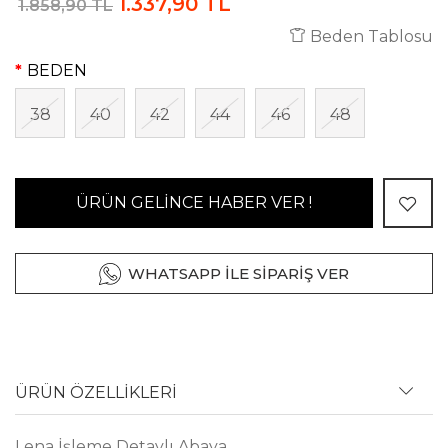
1.337,90 TL
1.858,90 TL
Beden Tablosu
BEDEN
38
40
42
44
46
48
ÜRÜN GELİNCE HABER VER !
WHATSAPP İLE SİPARİŞ VER
ÜRÜN ÖZELLİKLERİ
Lena İşleme Detaylı Abaya