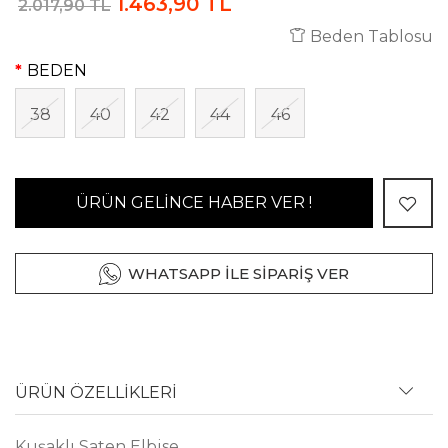
1.463,90 TL
2.017,90 TL
Beden Tablosu
BEDEN
38
40
42
44
46
ÜRÜN GELİNCE HABER VER !
WHATSAPP İLE SİPARİŞ VER
ÜRÜN ÖZELLİKLERİ
Kuşaklı Saten Elbise