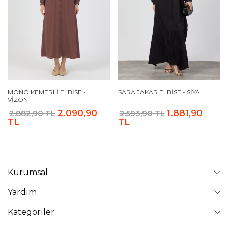
MONO KEMERLI ELBISE -
SARA JAKAR ELBISE - SIYAH
VIZON
2.090,90
1.881,90
2.882,90 TL
2.593,90 TL
TL
TL
Kurumsal
Yardım
Kategoriler