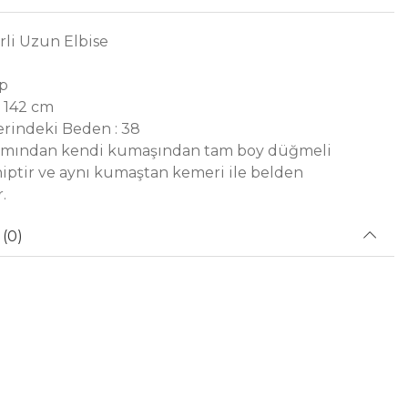
li Uzun Elbise
ep
 142 cm
rindeki Beden : 38
ısmından kendi kumaşından tam boy düğmeli
hiptir ve aynı kumaştan kemeri ile belden
.
(0)