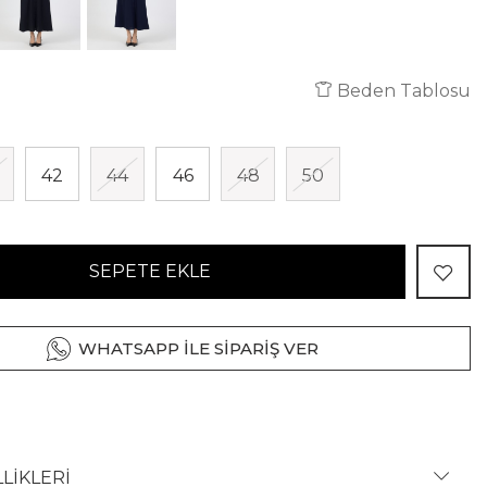
Beden Tablosu
42
44
46
48
50
SEPETE EKLE
WHATSAPP İLE SİPARİŞ VER
LİKLERİ