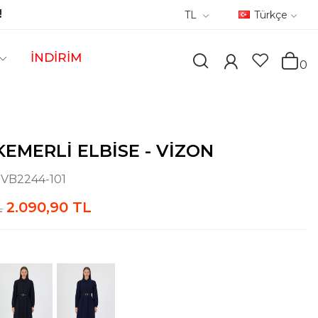
!
TL
Türkçe
İNDİRİM
0
EMERLI ELBISE - VIZON
:
VB2244-101
2.090,90 TL
L