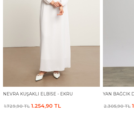
NEVRA KUŞAKLI ELBISE - EKRU
YAN BAĞCIK D
1.254,90 TL
1.729,90 TL
2.305,90 TL