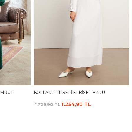
ZÜMRÜT
KOLLARI PILISELI ELBISE - EKRU
1.254,90 TL
1.729,90 TL