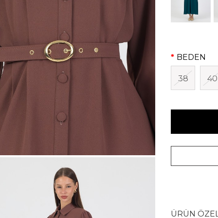
BEDEN
38
40
ÜRÜN ÖZEL