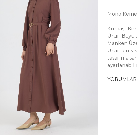
Mono Kemer
Kumaş : Kr
Ürün Boyu :
Manken Üze
Ürün, ön k
tasarıma sa
ayarlanabilir
YORUMLAR 