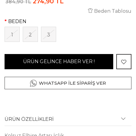
274,90 TL
384,90 TL
Beden Tablosu
BEDEN
1
2
3
ÜRÜN GELİNCE HABER VER !
WHATSAPP İLE SİPARİŞ VER
ÜRÜN ÖZELLİKLERİ
Kolsuz Elbise Astarı İçlik