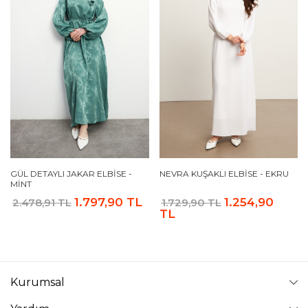
GÜL DETAYLI JAKAR ELBISE -
NEVRA KUŞAKLI ELBISE - EKRU
MINT
1.797,90 TL
1.254,90
2.478,91 TL
1.729,90 TL
TL
Kurumsal