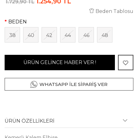
1.254,90 TL
1.729,90 TL
Beden Tablosu
BEDEN
38
40
42
44
46
48
ÜRÜN GELİNCE HABER VER !
WHATSAPP İLE SİPARİŞ VER
ÜRÜN ÖZELLİKLERİ
Kemerli Kalem Elbise