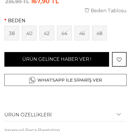
167,90 TL
235,90 TL
Beden Tablosu
BEDEN
38
40
42
44
46
48
ÜRÜN GELİNCE HABER VER !
WHATSAPP İLE SİPARİŞ VER
ÜRÜN ÖZELLİKLERİ
İspanyol Paça Pantolon