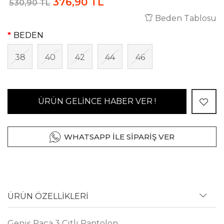
376,90 TL
530,90 TL
Beden Tablosu
BEDEN
38
40
42
44
46
ÜRÜN GELİNCE HABER VER !
WHATSAPP İLE SİPARİŞ VER
ÜRÜN ÖZELLİKLERİ
Geniş Paça 3 Çıtlı Pantolon