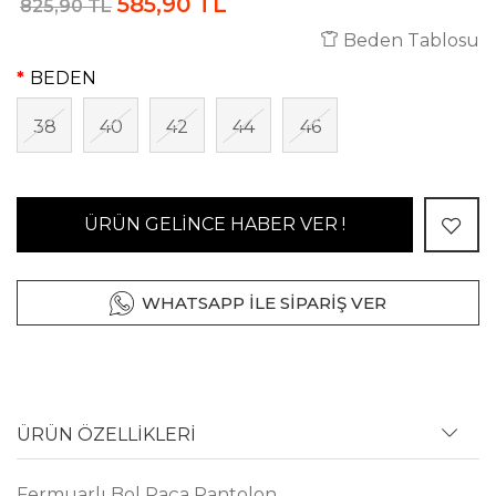
585,90 TL
825,90 TL
Beden Tablosu
BEDEN
38
40
42
44
46
ÜRÜN GELİNCE HABER VER !
WHATSAPP İLE SİPARİŞ VER
ÜRÜN ÖZELLİKLERİ
Fermuarlı Bol Paça Pantolon