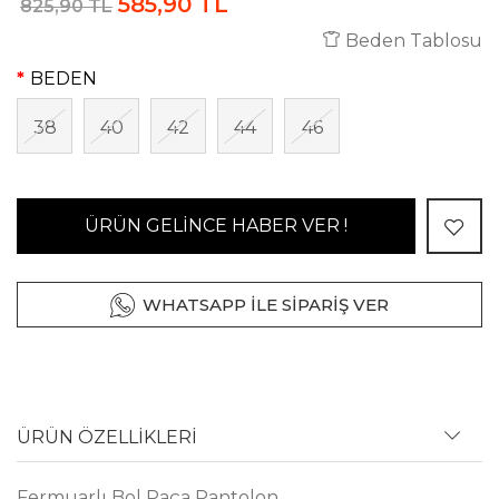
585,90 TL
825,90 TL
Beden Tablosu
BEDEN
38
40
42
44
46
ÜRÜN GELİNCE HABER VER !
WHATSAPP İLE SİPARİŞ VER
ÜRÜN ÖZELLİKLERİ
Fermuarlı Bol Paça Pantolon