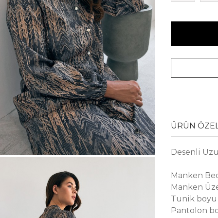
ÜRÜN ÖZEL
Desenli Uz
Manken Bed
Manken Üze
Tunik boyu 
Pantolon bo