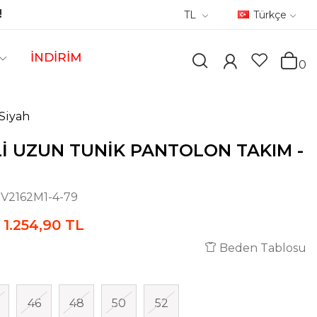
!
TL
Türkçe
İNDİRİM
0
Siyah
I UZUN TUNIK PANTOLON TAKIM -
:
V2162M1-4-79
1.254,90 TL
Beden Tablosu
46
48
50
52