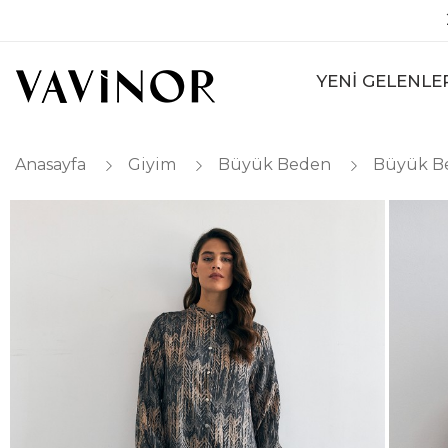
YENİ GELENLE
Anasayfa
Giyim
Büyük Beden
Büyük B