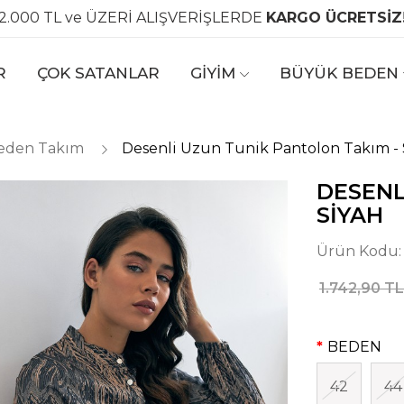
2.000 TL ve ÜZERİ ALIŞVERİŞLERDE
KARGO ÜCRETSİZ
R
ÇOK SATANLAR
GİYİM
BÜYÜK BEDEN
eden Takım
Desenli Uzun Tunik Pantolon Takım - 
DESENL
SIYAH
Ürün Kodu
1.742,90 TL
BEDEN
42
44