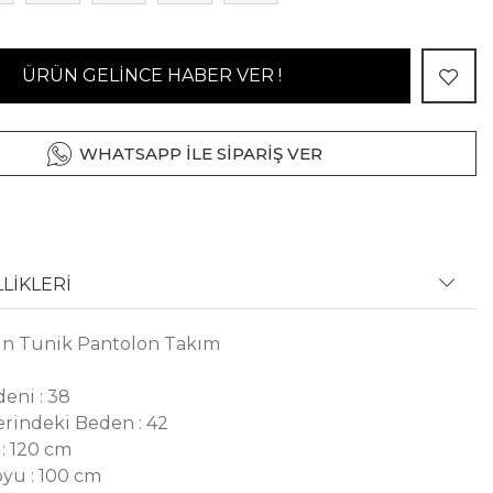
ÜRÜN GELİNCE HABER VER !
WHATSAPP İLE SİPARİŞ VER
LİKLERİ
un Tunik Pantolon Takım
eni : 38
rindeki Beden : 42
: 120 cm
yu : 100 cm