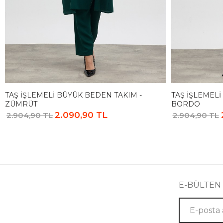
TAŞ İŞLEMELI BÜYÜK BEDEN TAKIM -
TAŞ İŞLEMELI
ZÜMRÜT
BORDO
2.090,90 TL
2.904,90 TL
2.904,90 TL
E-BÜLTEN