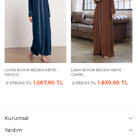
LAVIN BÜYÜK BEDEN ABIYE -
LARA BÜYÜK BEDEN ABIYE -
İNDIGO
CAMEL
1.567,90 TL
1.839,90 TL
2.178,90 TL
2.555,91 TL
Kurumsal
Yardım