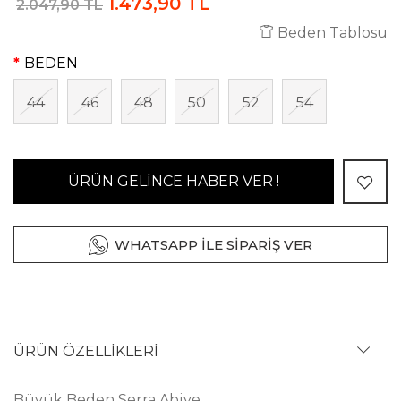
1.473,90 TL
2.047,90 TL
Beden Tablosu
BEDEN
44
46
48
50
52
54
ÜRÜN GELİNCE HABER VER !
WHATSAPP İLE SİPARİŞ VER
ÜRÜN ÖZELLİKLERİ
Büyük Beden Serra Abiye