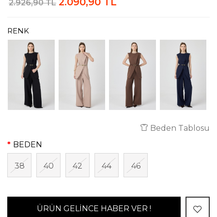
2.090,90 TL
2.926,90 TL
RENK
Beden Tablosu
BEDEN
38
40
42
44
46
ÜRÜN GELİNCE HABER VER !