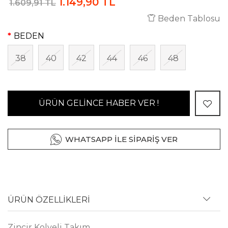
1.149,90 TL
1.609,91 TL
Beden Tablosu
BEDEN
38
40
42
44
46
48
ÜRÜN GELİNCE HABER VER !
WHATSAPP İLE SİPARİŞ VER
ÜRÜN ÖZELLİKLERİ
Zincir Kolyeli Takım