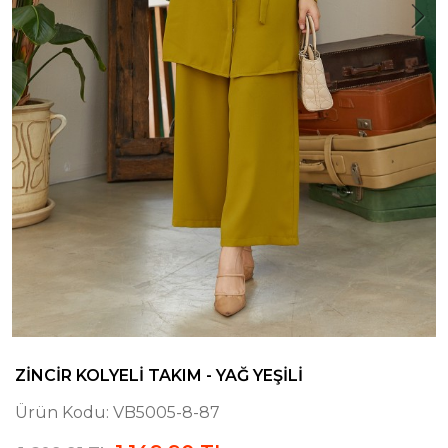
ZINCIR KOLYELI TAKIM - YAĞ YEŞILI
Ürün Kodu:
VB5005-8-87