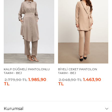
KALP DÜĞMELI PANTOLONLU
BIYELI CEKET PANTOLON
TAKIM - BEJ
TAKIM - BEJ
1.985,90
1.463,90
2.779,90 TL
2.048,90 TL
TL
TL
Kurumsal