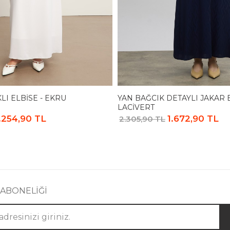
I ELBISE - EKRU
YAN BAĞCIK DETAYLI JAKAR E
LACIVERT
.254,90 TL
1.672,90 TL
2.305,90 TL
 ABONELİĞİ