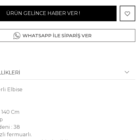
ÜRÜN GELİNCE HABER VER !
WHATSAPP İLE SİPARİŞ VER
LİKLERİ
li Elbise
: 140 Cm
ep
eni : 38
zli fermuarlı.