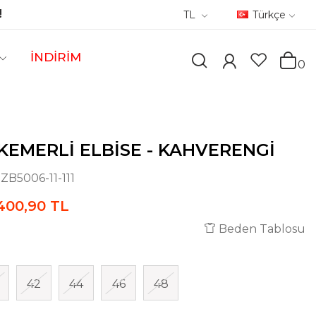
!
TL
Türkçe
İNDİRİM
0
 KEMERLI ELBISE - KAHVERENGI
:
ZB5006-11-111
400,90 TL
Beden Tablosu
42
44
46
48