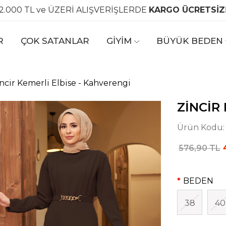
2.000 TL ve ÜZERİ ALIŞVERİŞLERDE
KARGO ÜCRETSİZ
R
ÇOK SATANLAR
GİYİM
BÜYÜK BEDEN
ncir Kemerli Elbise - Kahverengi
ZINCIR
Ürün Kodu
576,90 TL
BEDEN
38
40