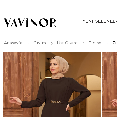
YENİ GELENLE
Anasayfa
Giyim
Üst Giyim
Elbise
Zi