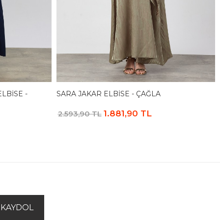
LBISE -
SARA JAKAR ELBISE - ÇAĞLA
1.881,90 TL
2.593,90 TL
KAYDOL