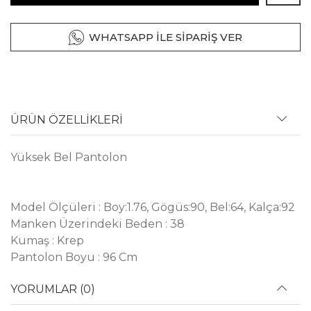
WHATSAPP İLE SİPARİŞ VER
ÜRÜN ÖZELLİKLERİ
Yüksek Bel Pantolon
Model Ölçüleri : Boy:1.76, Gögüs:90, Bel:64, Kalça:92
Manken Üzerindeki Beden : 38
Kumaş : Krep
Pantolon Boyu : 96 Cm
YORUMLAR (0)