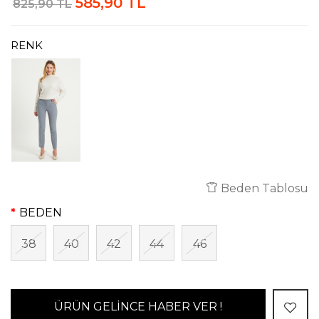
585,90 TL
825,90 TL
RENK
Beden Tablosu
BEDEN
38
40
42
44
46
ÜRÜN GELİNCE HABER VER !