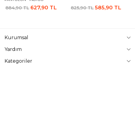
627,90 TL
585,90 TL
884,90 TL
825,90 TL
Kurumsal
Yardım
Kategoriler
Takip Edin
VAVİNOR
Vavinor © 2026 - Tüm Hakları Saklıdır. Site içindeki resimler
izinsiz kopyalanamaz ve yayınlanamaz.